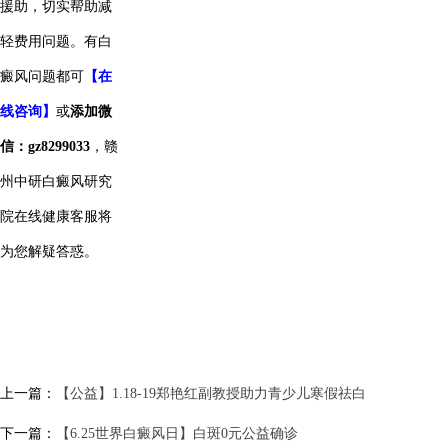
援助，切实帮助减
轻费用问题。有白
癜风问题都可
【在
线咨询】
或
添加微
信：gz8299033
，赣
州中研白癜风研究
院在线健康客服将
为您解疑答惑。
上一篇：
【公益】1.18-19郑艳红副教授助力青少儿寒假祛白
下一篇：
【6.25世界白癜风日】白斑0元公益确诊