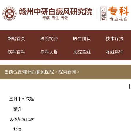
网站首页
医院简介
医生团队
技术疗法
病种百科
病种人群
来院路线
在线咨询
当前位置:
赣州白癜风医院
>
院内新闻
>
【
五月中旬气温
骤升
人体新陈代谢
加快